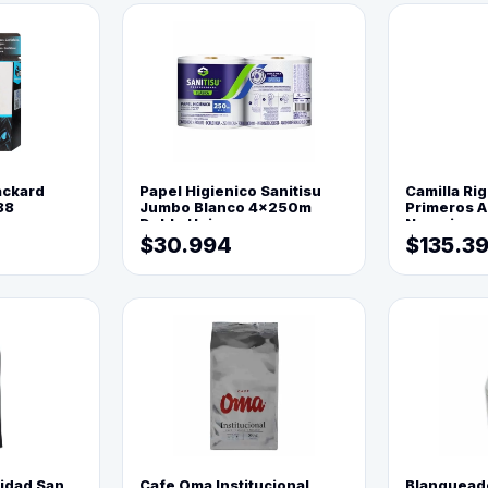
ackard
Papel Higienico Sanitisu
Camilla Rig
88
Jumbo Blanco 4x250m
Primeros Au
Doble Hoja
Naranja
$30.994
$135.3
lidad San
Cafe Oma Institucional
Blanquead