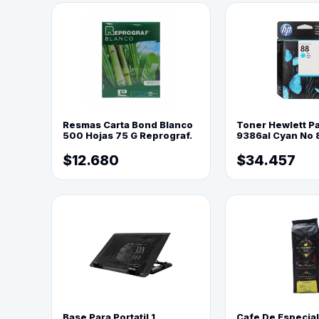
Resmas Carta Bond Blanco
Toner Hewlett P
500 Hojas 75 G Reprograf.
9386al Cyan No 
$12.680
$34.457
Base Para Portatil 1
Cafe De Especia