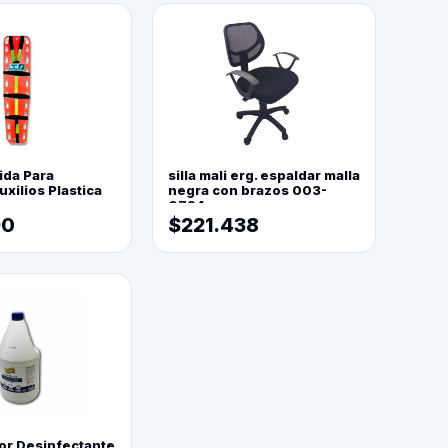
ida Para
silla mali erg. espaldar malla
xilios Plastica
negra con brazos 003-
0794
90
$221.438
or Desinfectante