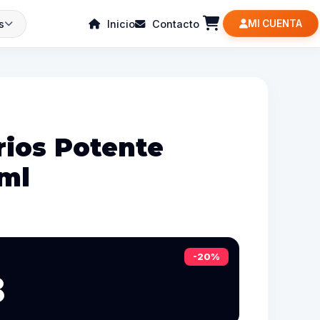
s
Inicio
Contacto
MI CUENTA
rios Potente
ml
-20%
8