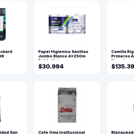
ackard
Papel Higienico Sanitisu
Camilla Rig
88
Jumbo Blanco 4x250m
Primeros Au
Doble Hoja
Naranja
$30.994
$135.3
lidad San
Cafe Oma Institucional
Blanquead