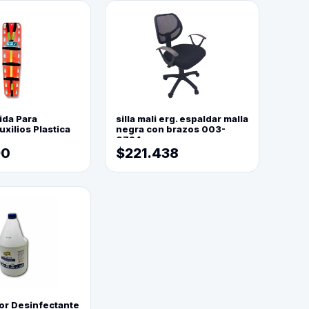
ida Para
silla mali erg. espaldar malla
xilios Plastica
negra con brazos 003-
0794
90
$221.438
or Desinfectante