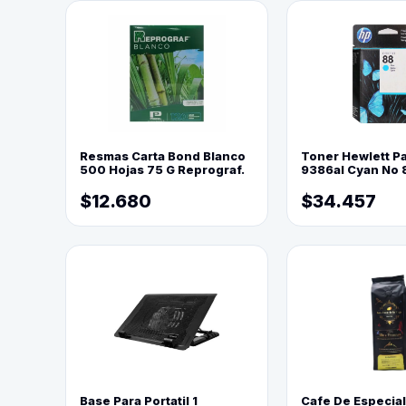
Resmas Carta Bond Blanco
Toner Hewlett P
500 Hojas 75 G Reprograf.
9386al Cyan No 
$12.680
$34.457
Base Para Portatil 1
Cafe De Especia