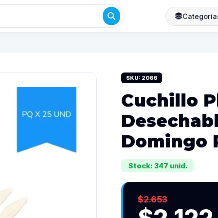
Categoría
SKU: 2066
Cuchillo P
Desechabl
Domingo P
Stock: 347 unid.
$2.653