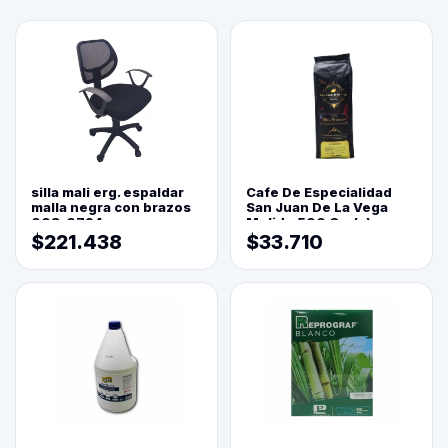
silla mali erg. espaldar
Cafe De Especialidad
malla negra con brazos
San Juan De La Vega
003-0794
Molido 500 Grs(=)
$221.438
$33.710