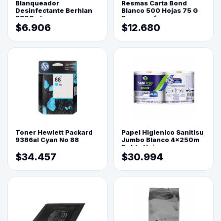
Blanqueador
Resmas Carta Bond
Desinfectante Berhlan
Blanco 500 Hojas 75 G
3800ml
Reprograf.
$6.906
$12.680
Toner Hewlett Packard
Papel Higienico Sanitisu
9386al Cyan No 88
Jumbo Blanco 4x250m
Doble Hoja
$34.457
$30.994