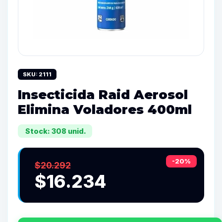
SKU: 2111
Insecticida Raid Aerosol
Elimina Voladores 400ml
Stock: 308 unid.
-20%
$20.292
$16.234