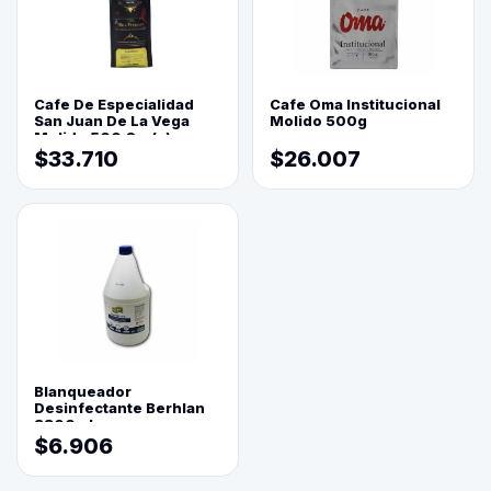
Cafe De Especialidad
Cafe Oma Institucional
San Juan De La Vega
Molido 500g
Molido 500 Grs(=)
$33.710
$26.007
Blanqueador
Desinfectante Berhlan
3800ml
$6.906