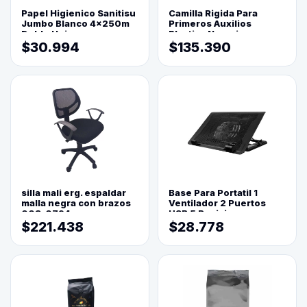
Papel Higienico Sanitisu
Camilla Rigida Para
Jumbo Blanco 4x250m
Primeros Auxilios
Doble Hoja
Plastica Naranja
$30.994
$135.390
silla mali erg. espaldar
Base Para Portatil 1
malla negra con brazos
Ventilador 2 Puertos
003-0794
USB 5 Posiciones
$221.438
$28.778