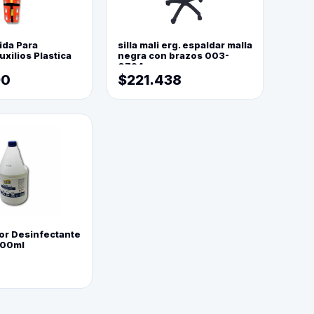
ida Para
silla mali erg. espaldar malla
xilios Plastica
negra con brazos 003-
0794
90
$221.438
or Desinfectante
800ml