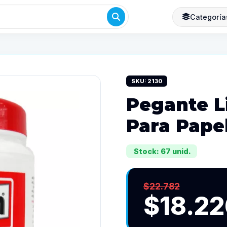
Categoría
SKU: 2130
Pegante L
Para Pape
Stock: 67 unid.
$22.782
$18.22