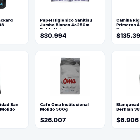
ackard
Papel Higienico Sanitisu
Camilla Rig
88
Jumbo Blanco 4x250m
Primeros Au
Doble Hoja
Naranja
$30.994
$135.3
lidad San
Cafe Oma Institucional
Blanquead
 Molido
Molido 500g
Berhlan 3
$26.007
$6.906