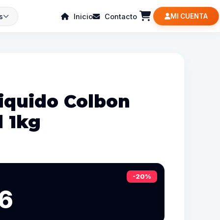
s
Inicio
Contacto
MI CUENTA
iquido Colbon
l 1kg
-20%
6