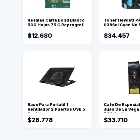
Resmas Carta Bond Blanco
Toner Hewlett P
500 Hojas 75 G Reprograf.
9386al Cyan No 
$12.680
$34.457
Base Para Portatil 1
Cafe De Especia
Ventilador 2 Puertos USB 5
Juan De La Vega
Posiciones
500 Grs(=)
$28.778
$33.710