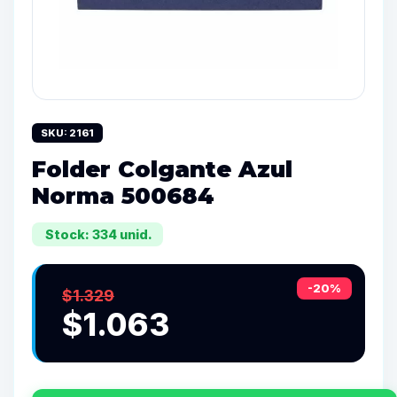
SKU: 2161
Folder Colgante Azul
Norma 500684
Stock: 334 unid.
-20%
$1.329
$1.063