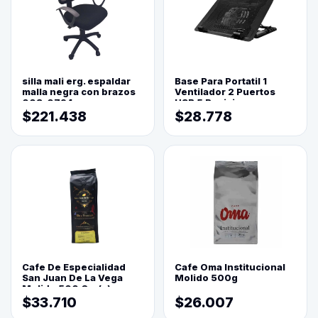
silla mali erg. espaldar
Base Para Portatil 1
malla negra con brazos
Ventilador 2 Puertos
003-0794
USB 5 Posiciones
$221.438
$28.778
Cafe De Especialidad
Cafe Oma Institucional
San Juan De La Vega
Molido 500g
Molido 500 Grs(=)
$33.710
$26.007