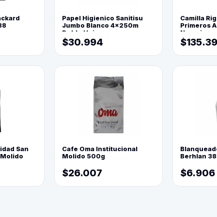
ackard
Papel Higienico Sanitisu
Camilla Rig
88
Jumbo Blanco 4x250m
Primeros Au
Doble Hoja
Naranja
$30.994
$135.3
lidad San
Cafe Oma Institucional
Blanquead
 Molido
Molido 500g
Berhlan 3
$26.007
$6.906