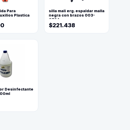
ida Para
silla mali erg. espaldar malla
xilios Plastica
negra con brazos 003-
0794
90
$221.438
or Desinfectante
800ml