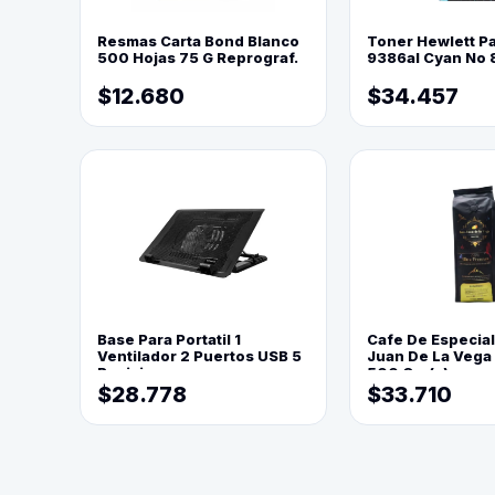
Resmas Carta Bond Blanco
Toner Hewlett P
500 Hojas 75 G Reprograf.
9386al Cyan No 
$12.680
$34.457
Base Para Portatil 1
Cafe De Especia
Ventilador 2 Puertos USB 5
Juan De La Vega
Posiciones
500 Grs(=)
$28.778
$33.710