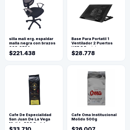
silla mali erg. espaldar
Base Para Portatil 1
malla negra con brazos
Ventilador 2 Puertos
003-0794
USB 5 Posiciones
$221.438
$28.778
Cafe De Especialidad
Cafe Oma Institucional
San Juan De La Vega
Molido 500g
Molido 500 Grs(=)
$33.710
$26.007