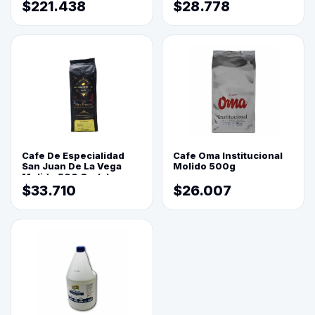
$221.438
$28.778
Cafe De Especialidad
Cafe Oma Institucional
San Juan De La Vega
Molido 500g
Molido 500 Grs(=)
$33.710
$26.007