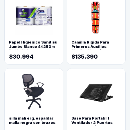
Papel Higienico Sanitisu
Camilla Rigida Para
Jumbo Blanco 4x250m
Primeros Auxilios
Doble Hoja
Plastica Naranja
$30.994
$135.390
silla mali erg. espaldar
Base Para Portatil 1
malla negra con brazos
Ventilador 2 Puertos
003-0794
USB 5 Posiciones