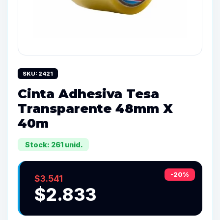
SKU: 2421
Cinta Adhesiva Tesa
Transparente 48mm X
40m
Stock: 261 unid.
-20%
$3.541
$2.833