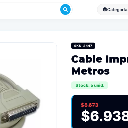
Categoría
SKU: 2447
Cable Imp
Metros
Stock: 5 unid.
$8.673
$6.93