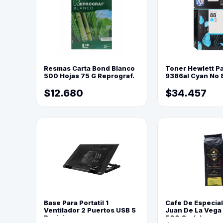
Resmas Carta Bond Blanco
Toner Hewlett P
500 Hojas 75 G Reprograf.
9386al Cyan No 
$12.680
$34.457
Base Para Portatil 1
Cafe De Especia
Ventilador 2 Puertos USB 5
Juan De La Vega
Posiciones
500 Grs(=)