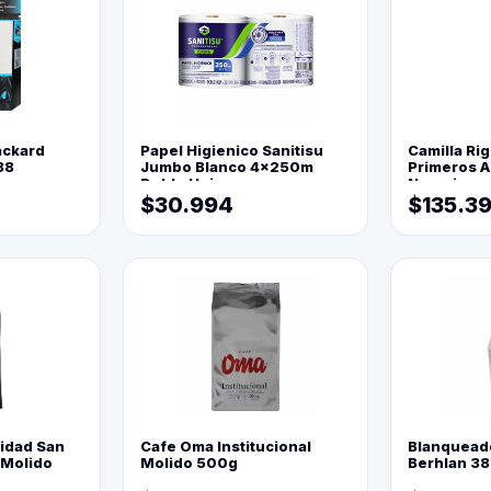
ackard
Papel Higienico Sanitisu
Camilla Rig
88
Jumbo Blanco 4x250m
Primeros Au
Doble Hoja
Naranja
$30.994
$135.3
lidad San
Cafe Oma Institucional
Blanquead
 Molido
Molido 500g
Berhlan 3