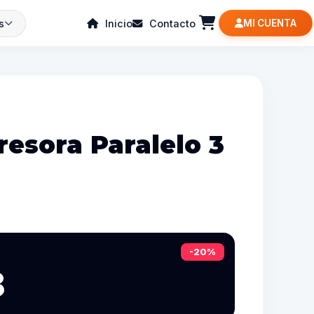
s
Inicio
Contacto
MI CUENTA
resora Paralelo 3
-20%
8