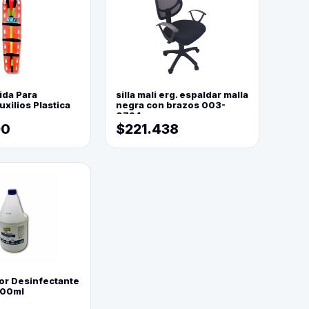
ida Para
silla mali erg. espaldar malla
xilios Plastica
negra con brazos 003-
0794
90
$221.438
or Desinfectante
800ml