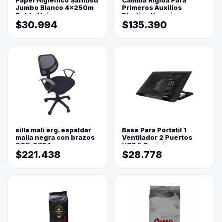
Papel Higienico Sanitisu
Camilla Rigida Para
Jumbo Blanco 4x250m
Primeros Auxilios
Doble Hoja
Plastica Naranja
$30.994
$135.390
silla mali erg. espaldar
Base Para Portatil 1
malla negra con brazos
Ventilador 2 Puertos
003-0794
USB 5 Posiciones
$221.438
$28.778