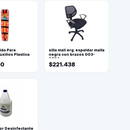
ida Para
silla mali erg. espaldar malla
xilios Plastica
negra con brazos 003-
0794
90
$221.438
or Desinfectante