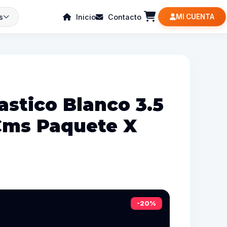
s
Inicio
Contacto
MI CUENTA
astico Blanco 3.5
Cms Paquete X
-20%