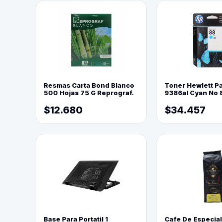
Resmas Carta Bond Blanco
Toner Hewlett P
500 Hojas 75 G Reprograf.
9386al Cyan No 
$12.680
$34.457
Base Para Portatil 1
Cafe De Especia