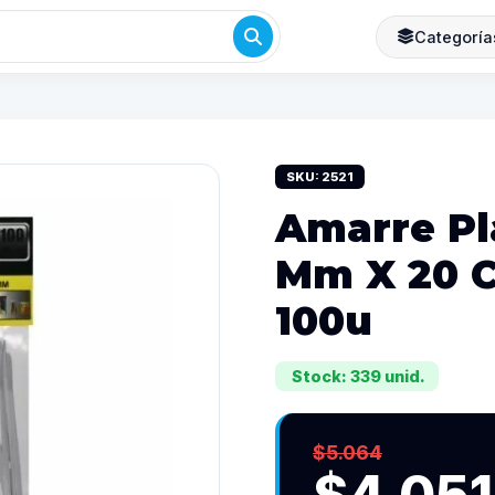
Categoría
SKU: 2521
Amarre Pl
Mm X 20 
100u
Stock: 339 unid.
$5.064