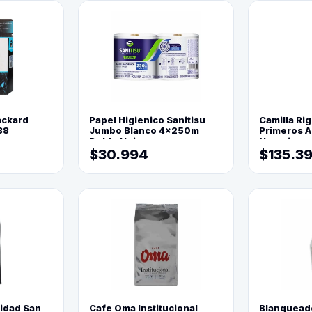
ackard
Papel Higienico Sanitisu
Camilla Rig
88
Jumbo Blanco 4x250m
Primeros Au
Doble Hoja
Naranja
$30.994
$135.3
lidad San
Cafe Oma Institucional
Blanquead