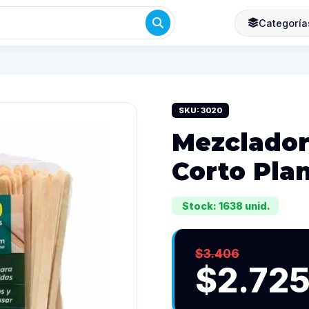
Categoría
SKU: 3020
Mezclador
Corto Pla
Stock: 1638 unid.
$3.406
$2.72