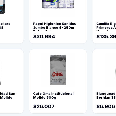
ackard
Papel Higienico Sanitisu
Camilla Rig
88
Jumbo Blanco 4x250m
Primeros Au
Doble Hoja
Naranja
$30.994
$135.3
lidad San
Cafe Oma Institucional
Blanquead
 Molido
Molido 500g
Berhlan 3
$26.007
$6.906