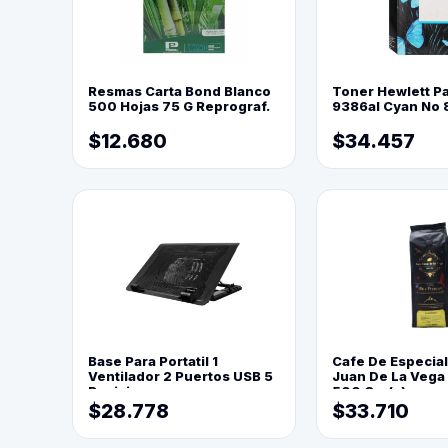
Resmas Carta Bond Blanco
Toner Hewlett P
500 Hojas 75 G Reprograf.
9386al Cyan No 
$12.680
$34.457
Base Para Portatil 1
Cafe De Especia
Ventilador 2 Puertos USB 5
Juan De La Vega
Posiciones
500 Grs(=)
$28.778
$33.710