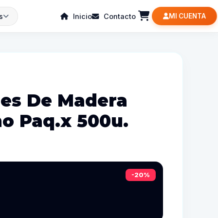
s
Inicio
Contacto
MI CUENTA
es De Madera
no Paq.x 500u.
-20%
5