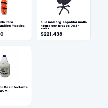
ida Para
silla mali erg. espaldar malla
xilios Plastica
negra con brazos 003-
0794
90
$221.438
or Desinfectante
800ml