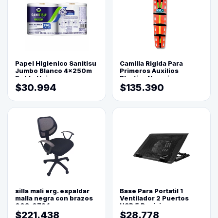
Papel Higienico Sanitisu
Camilla Rigida Para
Jumbo Blanco 4x250m
Primeros Auxilios
Doble Hoja
Plastica Naranja
$30.994
$135.390
silla mali erg. espaldar
Base Para Portatil 1
malla negra con brazos
Ventilador 2 Puertos
003-0794
USB 5 Posiciones
$221.438
$28.778