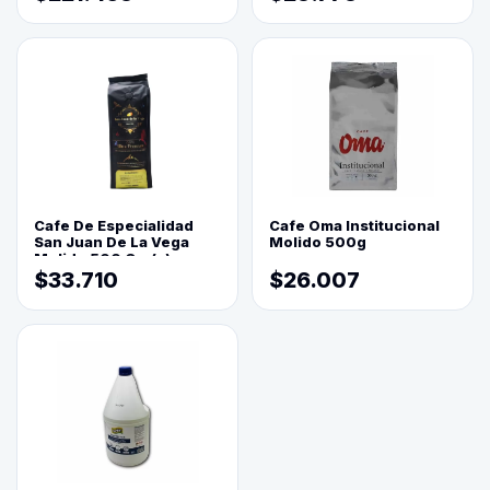
Cafe De Especialidad
Cafe Oma Institucional
San Juan De La Vega
Molido 500g
Molido 500 Grs(=)
$33.710
$26.007