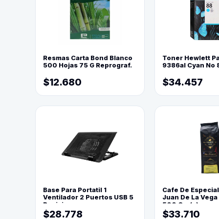
Resmas Carta Bond Blanco
Toner Hewlett P
500 Hojas 75 G Reprograf.
9386al Cyan No 
$12.680
$34.457
Base Para Portatil 1
Cafe De Especia
Ventilador 2 Puertos USB 5
Juan De La Vega
Posiciones
500 Grs(=)
$28.778
$33.710