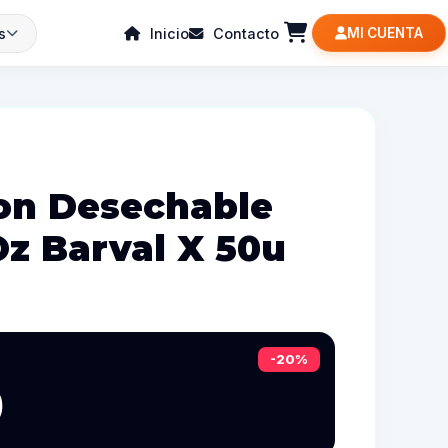
s
Inicio
Contacto
MI CUENTA
on Desechable
Oz Barval X 50u
-20%
0