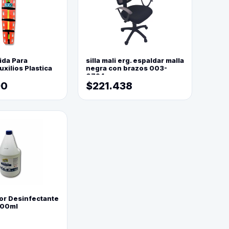
ida Para
silla mali erg. espaldar malla
xilios Plastica
negra con brazos 003-
0794
90
$221.438
or Desinfectante
800ml