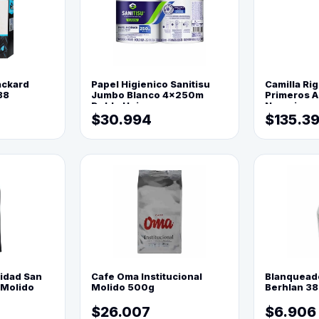
ackard
Papel Higienico Sanitisu
Camilla Rig
88
Jumbo Blanco 4x250m
Primeros Au
Doble Hoja
Naranja
$30.994
$135.3
lidad San
Cafe Oma Institucional
Blanquead
 Molido
Molido 500g
Berhlan 3
$26.007
$6.906