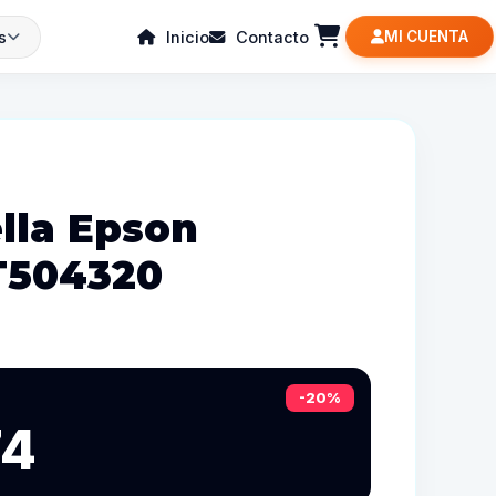
s
Inicio
Contacto
MI CUENTA
lla Epson
T504320
-20%
74