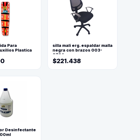
ida Para
silla mali erg. espaldar malla
xilios Plastica
negra con brazos 003-
0794
90
$221.438
or Desinfectante
800ml