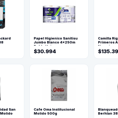
ackard
Papel Higienico Sanitisu
Camilla Rig
88
Jumbo Blanco 4x250m
Primeros Au
Doble Hoja
Naranja
$30.994
$135.3
lidad San
Cafe Oma Institucional
Blanquead
 Molido
Molido 500g
Berhlan 3