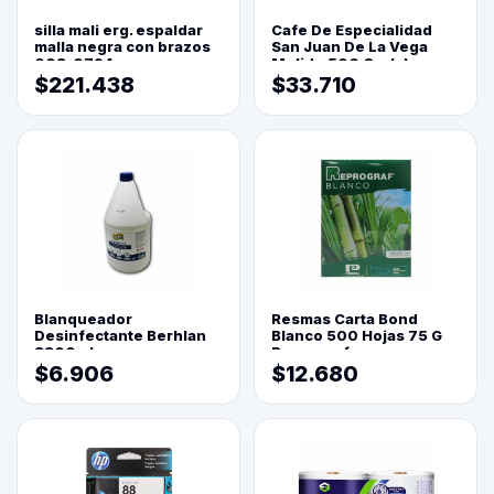
silla mali erg. espaldar
Cafe De Especialidad
malla negra con brazos
San Juan De La Vega
003-0794
Molido 500 Grs(=)
$221.438
$33.710
Blanqueador
Resmas Carta Bond
Desinfectante Berhlan
Blanco 500 Hojas 75 G
3800ml
Reprograf.
$6.906
$12.680