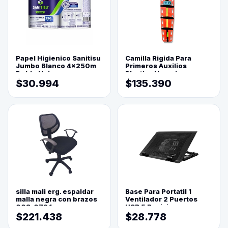
Papel Higienico Sanitisu
Camilla Rigida Para
Jumbo Blanco 4x250m
Primeros Auxilios
Doble Hoja
Plastica Naranja
$30.994
$135.390
silla mali erg. espaldar
Base Para Portatil 1
malla negra con brazos
Ventilador 2 Puertos
003-0794
USB 5 Posiciones
$221.438
$28.778