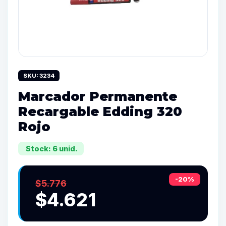
SKU: 3234
Marcador Permanente
Recargable Edding 320
Rojo
Stock: 6 unid.
-20%
$5.776
$4.621