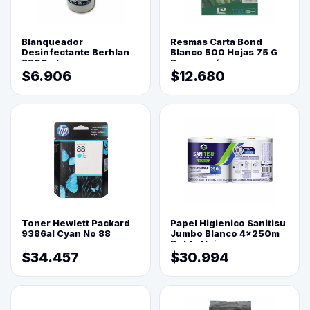
Blanqueador
Resmas Carta Bond
Desinfectante Berhlan
Blanco 500 Hojas 75 G
3800ml
Reprograf.
$6.906
$12.680
Toner Hewlett Packard
Papel Higienico Sanitisu
9386al Cyan No 88
Jumbo Blanco 4x250m
Doble Hoja
$34.457
$30.994