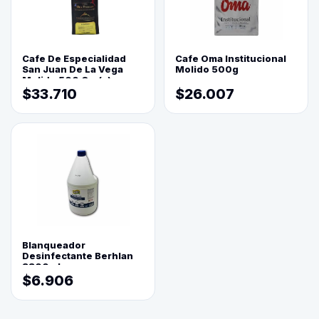
Cafe De Especialidad
Cafe Oma Institucional
San Juan De La Vega
Molido 500g
Molido 500 Grs(=)
$33.710
$26.007
Blanqueador
Desinfectante Berhlan
3800ml
$6.906