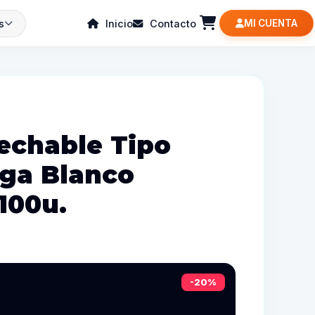
s
Inicio
Contacto
MI CUENTA
echable Tipo
uga Blanco
100u.
-20%