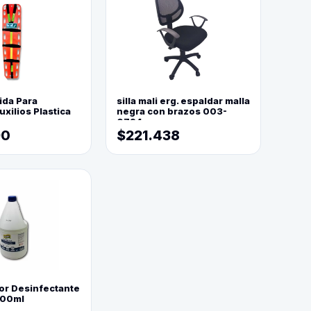
ida Para
silla mali erg. espaldar malla
xilios Plastica
negra con brazos 003-
0794
90
$221.438
or Desinfectante
800ml