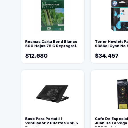
Resmas Carta Bond Blanco
Toner Hewlett P
500 Hojas 75 G Reprograf.
9386al Cyan No 
$12.680
$34.457
Base Para Portatil 1
Cafe De Especia
Ventilador 2 Puertos USB 5
Juan De La Vega
Posiciones
500 Grs(=)