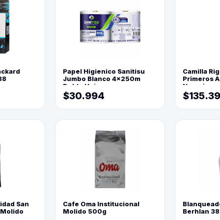
ackard
Papel Higienico Sanitisu
Camilla Rig
88
Jumbo Blanco 4x250m
Primeros Au
Doble Hoja
Naranja
$30.994
$135.3
lidad San
Cafe Oma Institucional
Blanquead
 Molido
Molido 500g
Berhlan 3