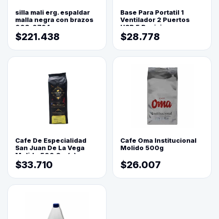
silla mali erg. espaldar
Base Para Portatil 1
malla negra con brazos
Ventilador 2 Puertos
003-0794
USB 5 Posiciones
$221.438
$28.778
Cafe De Especialidad
Cafe Oma Institucional
San Juan De La Vega
Molido 500g
Molido 500 Grs(=)
$33.710
$26.007