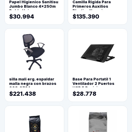
Papel Higienico Sanitisu
Camilla Rigida Para
Jumbo Blanco 4x250m
Primeros Auxilios
Doble Hoja
Plastica Naranja
$30.994
$135.390
silla mali erg. espaldar
Base Para Portatil 1
malla negra con brazos
Ventilador 2 Puertos
003-0794
USB 5 Posiciones
$221.438
$28.778