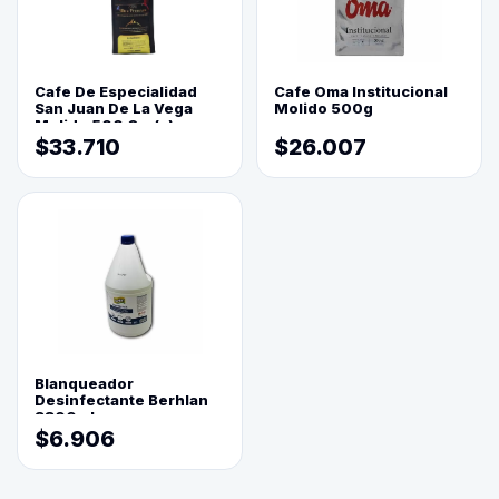
Cafe De Especialidad
Cafe Oma Institucional
San Juan De La Vega
Molido 500g
Molido 500 Grs(=)
$33.710
$26.007
Blanqueador
Desinfectante Berhlan
3800ml
$6.906