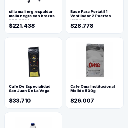
silla mali erg. espaldar
Base Para Portatil 1
malla negra con brazos
Ventilador 2 Puertos
003-0794
USB 5 Posiciones
$221.438
$28.778
Cafe De Especialidad
Cafe Oma Institucional
San Juan De La Vega
Molido 500g
Molido 500 Grs(=)
$33.710
$26.007