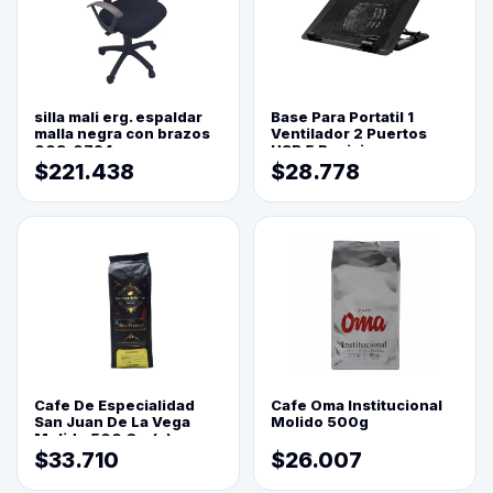
silla mali erg. espaldar
Base Para Portatil 1
malla negra con brazos
Ventilador 2 Puertos
003-0794
USB 5 Posiciones
$221.438
$28.778
Cafe De Especialidad
Cafe Oma Institucional
San Juan De La Vega
Molido 500g
Molido 500 Grs(=)
$33.710
$26.007