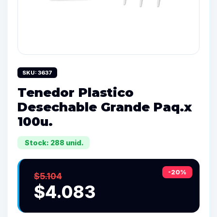
SKU: 3637
Tenedor Plastico
Desechable Grande Paq.x
100u.
Stock: 288 unid.
-20%
$5.104
$4.083