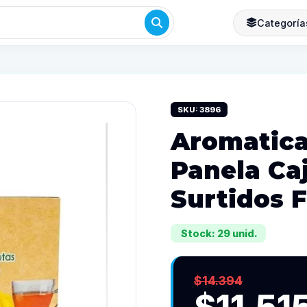
Categoría
SKU: 3896
Aromatica
Panela Ca
Surtidos F
Stock: 29 unid.
$14.394