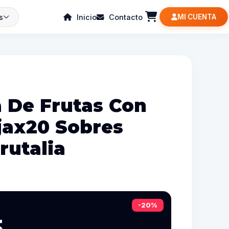
s
Inicio
Contacto
MI CUENTA
 De Frutas Con
jax20 Sobres
rutalia
-20%