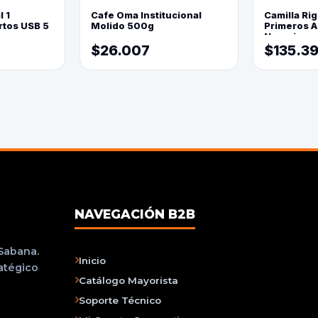
l 1
Cafe Oma Institucional
Camilla Rig
rtos USB 5
Molido 500g
Primeros Au
Naranja
$26.007
$135.3
NAVEGACIÓN B2B
 Sabana.
Inicio
ratégico
Catálogo Mayorista
Soporte Técnico