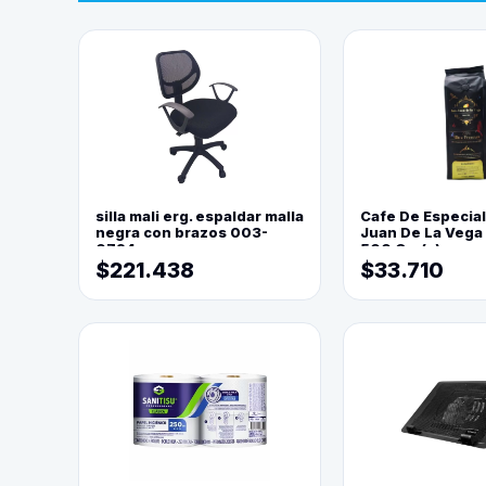
silla mali erg. espaldar malla
Cafe De Especia
negra con brazos 003-
Juan De La Vega
0794
500 Grs(=)
$221.438
$33.710