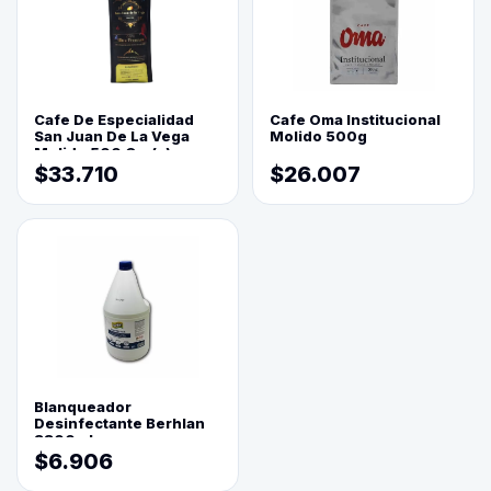
Cafe De Especialidad
Cafe Oma Institucional
San Juan De La Vega
Molido 500g
Molido 500 Grs(=)
$33.710
$26.007
Blanqueador
Desinfectante Berhlan
3800ml
$6.906