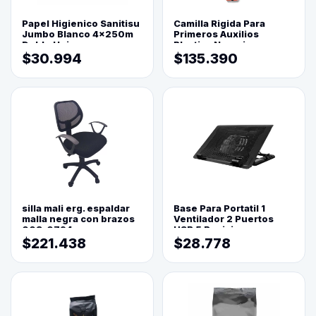
Papel Higienico Sanitisu
Camilla Rigida Para
Jumbo Blanco 4x250m
Primeros Auxilios
Doble Hoja
Plastica Naranja
$30.994
$135.390
silla mali erg. espaldar
Base Para Portatil 1
malla negra con brazos
Ventilador 2 Puertos
003-0794
USB 5 Posiciones
$221.438
$28.778