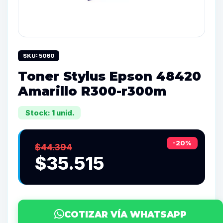
SKU: 5060
Toner Stylus Epson 48420
Amarillo R300-r300m
Stock: 1 unid.
-20%
$44.394
$35.515
COTIZAR VÍA WHATSAPP