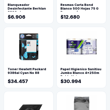
Blanqueador
Resmas Carta Bond
Desinfectante Berhlan
Blanco 500 Hojas 75 G
3800ml
Reprograf.
$6.906
$12.680
Toner Hewlett Packard
Papel Higienico Sanitisu
9386al Cyan No 88
Jumbo Blanco 4x250m
Doble Hoja
$34.457
$30.994