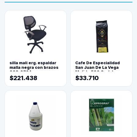
silla mali erg. espaldar
Cafe De Especialidad
malla negra con brazos
San Juan De La Vega
003-0794
Molido 500 Grs(=)
$221.438
$33.710