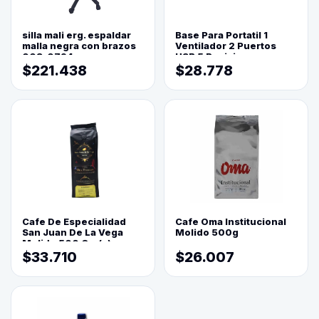
silla mali erg. espaldar
Base Para Portatil 1
malla negra con brazos
Ventilador 2 Puertos
003-0794
USB 5 Posiciones
$221.438
$28.778
Cafe De Especialidad
Cafe Oma Institucional
San Juan De La Vega
Molido 500g
Molido 500 Grs(=)
$33.710
$26.007