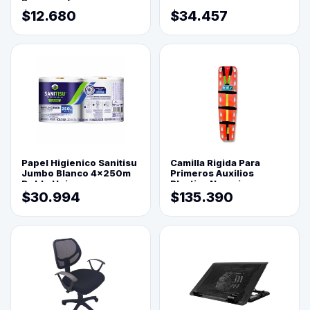
Reprograf.
$12.680
$34.457
Papel Higienico Sanitisu
Camilla Rigida Para
Jumbo Blanco 4x250m
Primeros Auxilios
Doble Hoja
Plastica Naranja
$30.994
$135.390