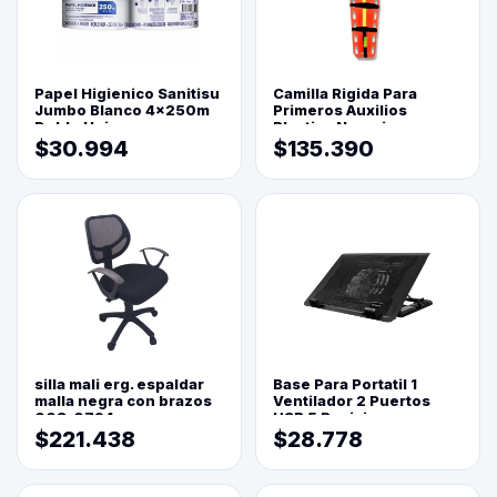
Papel Higienico Sanitisu
Camilla Rigida Para
Jumbo Blanco 4x250m
Primeros Auxilios
Doble Hoja
Plastica Naranja
$30.994
$135.390
silla mali erg. espaldar
Base Para Portatil 1
malla negra con brazos
Ventilador 2 Puertos
003-0794
USB 5 Posiciones
$221.438
$28.778