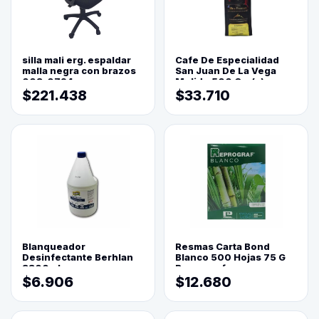
silla mali erg. espaldar
Cafe De Especialidad
malla negra con brazos
San Juan De La Vega
003-0794
Molido 500 Grs(=)
$221.438
$33.710
Blanqueador
Resmas Carta Bond
Desinfectante Berhlan
Blanco 500 Hojas 75 G
3800ml
Reprograf.
$6.906
$12.680