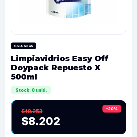
SKU: 5265
Limpiavidrios Easy Off
Doypack Repuesto X
500ml
Stock: 8 unid.
-20%
$10.253
$8.202