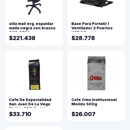
silla mali erg. espaldar
Base Para Portatil 1
malla negra con brazos
Ventilador 2 Puertos
003-0794
USB 5 Posiciones
$221.438
$28.778
Cafe De Especialidad
Cafe Oma Institucional
San Juan De La Vega
Molido 500g
Molido 500 Grs(=)
$33.710
$26.007