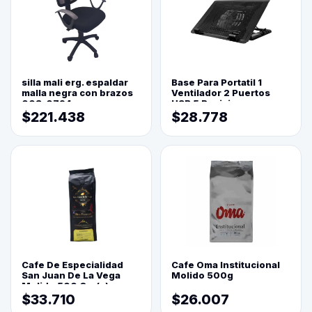
silla mali erg. espaldar
Base Para Portatil 1
malla negra con brazos
Ventilador 2 Puertos
003-0794
USB 5 Posiciones
$221.438
$28.778
Cafe De Especialidad
Cafe Oma Institucional
San Juan De La Vega
Molido 500g
Molido 500 Grs(=)
$33.710
$26.007