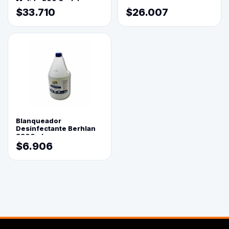
Molido 500 Grs(=)
$33.710
$26.007
Blanqueador
Desinfectante Berhlan
3800ml
$6.906