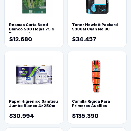
Resmas Carta Bond
Toner Hewlett Packard
Blanco 500 Hojas 75 G
9386al Cyan No 88
Reprograf.
$12.680
$34.457
Papel Higienico Sanitisu
Camilla Rigida Para
Jumbo Blanco 4x250m
Primeros Auxilios
Doble Hoja
Plastica Naranja
$30.994
$135.390