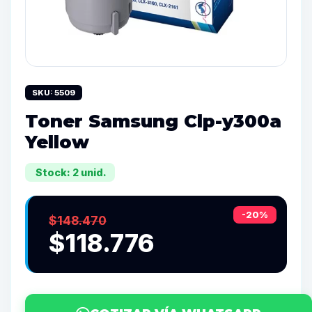
SKU: 5509
Toner Samsung Clp-y300a
Yellow
Stock: 2 unid.
-20%
$148.470
$118.776