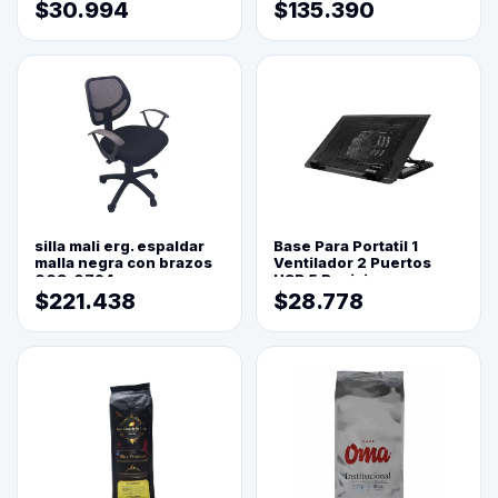
$30.994
$135.390
silla mali erg. espaldar
Base Para Portatil 1
malla negra con brazos
Ventilador 2 Puertos
003-0794
USB 5 Posiciones
$221.438
$28.778