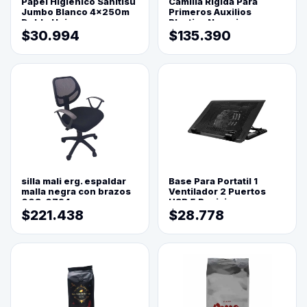
Papel Higienico Sanitisu
Camilla Rigida Para
Jumbo Blanco 4x250m
Primeros Auxilios
Doble Hoja
Plastica Naranja
$30.994
$135.390
silla mali erg. espaldar
Base Para Portatil 1
malla negra con brazos
Ventilador 2 Puertos
003-0794
USB 5 Posiciones
$221.438
$28.778