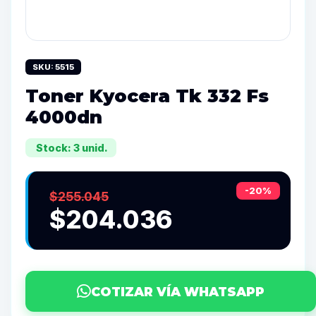
SKU: 5515
Toner Kyocera Tk 332 Fs
4000dn
Stock: 3 unid.
-20%
$255.045
$204.036
COTIZAR VÍA WHATSAPP