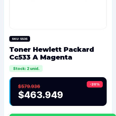
SKU: 5535
Toner Hewlett Packard
Cc533 A Magenta
Stock: 2 unid.
-20%
$579.936
$463.949