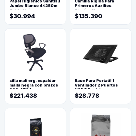
Papel Higienico Sanitisu
Camilla Rigida Para
Jumbo Blanco 4x250m
Primeros Auxilios
Doble Hoja
Plastica Naranja
$30.994
$135.390
silla mali erg. espaldar
Base Para Portatil 1
malla negra con brazos
Ventilador 2 Puertos
003-0794
USB 5 Posiciones
$221.438
$28.778