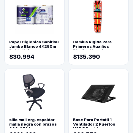
Papel Higienico Sanitisu
Camilla Rigida Para
Jumbo Blanco 4x250m
Primeros Auxilios
Doble Hoja
Plastica Naranja
$30.994
$135.390
silla mali erg. espaldar
Base Para Portatil 1
malla negra con brazos
Ventilador 2 Puertos
003-0794
USB 5 Posiciones