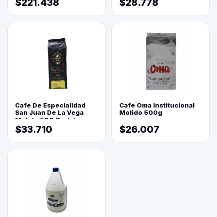
$221.438
$28.778
Cafe De Especialidad
Cafe Oma Institucional
San Juan De La Vega
Molido 500g
Molido 500 Grs(=)
$33.710
$26.007