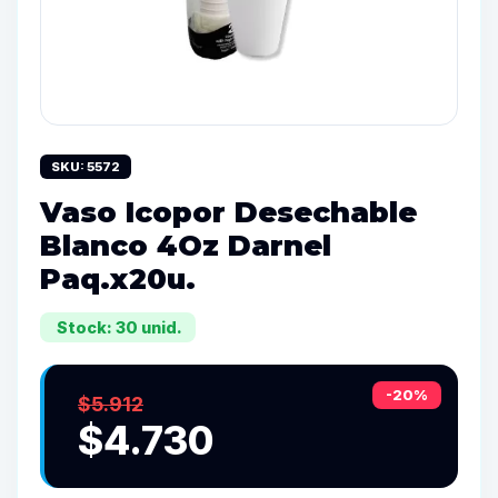
SKU: 5572
Vaso Icopor Desechable
Blanco 4Oz Darnel
Paq.x20u.
Stock: 30 unid.
-20%
$5.912
$4.730