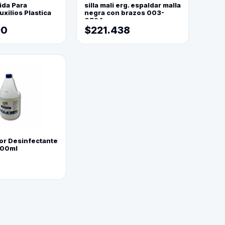
ida Para
silla mali erg. espaldar malla
xilios Plastica
negra con brazos 003-
0794
90
$221.438
or Desinfectante
800ml