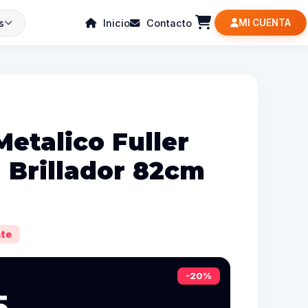
s
Inicio
Contacto
MI CUENTA
etalico Fuller
 Brillador 82cm
te
-20%