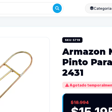
Categoría
SKU: 5719
Armazon M
Pinto Para
2431
Agotado temporalmen
$18.994