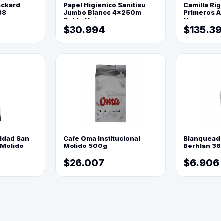
ackard
Papel Higienico Sanitisu
Camilla Rig
88
Jumbo Blanco 4x250m
Primeros Au
Doble Hoja
Naranja
$30.994
$135.3
lidad San
Cafe Oma Institucional
Blanquead
 Molido
Molido 500g
Berhlan 3
$26.007
$6.906