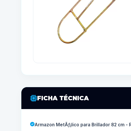
FICHA TÉCNICA
Armazon MetÃƒ¡lico para Brillador 82 cm - Re