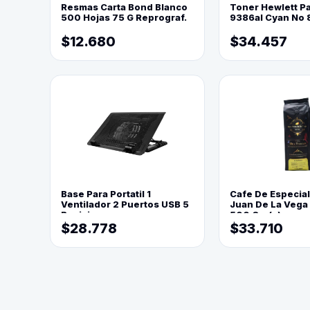
Resmas Carta Bond Blanco
Toner Hewlett P
500 Hojas 75 G Reprograf.
9386al Cyan No 
$12.680
$34.457
Base Para Portatil 1
Cafe De Especia
Ventilador 2 Puertos USB 5
Juan De La Vega
Posiciones
500 Grs(=)
$28.778
$33.710