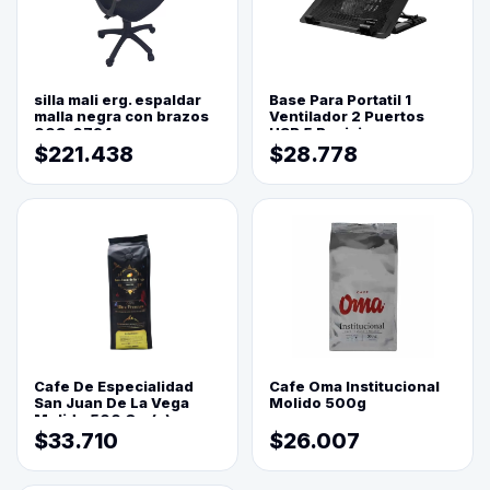
silla mali erg. espaldar
Base Para Portatil 1
malla negra con brazos
Ventilador 2 Puertos
003-0794
USB 5 Posiciones
$221.438
$28.778
Cafe De Especialidad
Cafe Oma Institucional
San Juan De La Vega
Molido 500g
Molido 500 Grs(=)
$33.710
$26.007