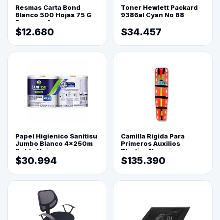
Resmas Carta Bond
Toner Hewlett Packard
Blanco 500 Hojas 75 G
9386al Cyan No 88
Reprograf.
$12.680
$34.457
Papel Higienico Sanitisu
Camilla Rigida Para
Jumbo Blanco 4x250m
Primeros Auxilios
Doble Hoja
Plastica Naranja
$30.994
$135.390