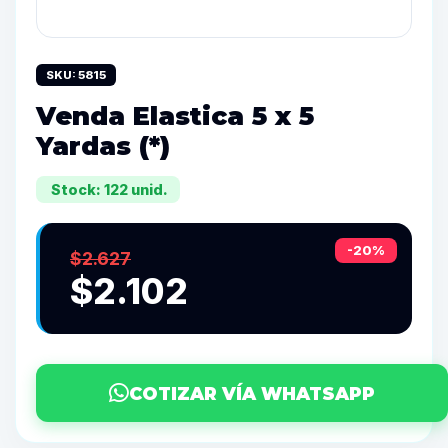
SKU: 5815
Venda Elastica 5 x 5
Yardas (*)
Stock: 122 unid.
-20%
$2.627
$2.102
COTIZAR VÍA WHATSAPP