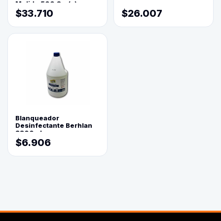
Molido 500 Grs(=)
$33.710
$26.007
Blanqueador
Desinfectante Berhlan
3800ml
$6.906