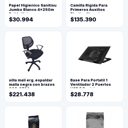
Papel Higienico Sanitisu
Camilla Rigida Para
Jumbo Blanco 4x250m
Primeros Auxilios
Doble Hoja
Plastica Naranja
$30.994
$135.390
silla mali erg. espaldar
Base Para Portatil 1
malla negra con brazos
Ventilador 2 Puertos
003-0794
USB 5 Posiciones
$221.438
$28.778