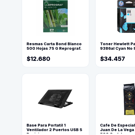
Resmas Carta Bond Blanco
Toner Hewlett P
500 Hojas 75 G Reprograf.
9386al Cyan No 
$12.680
$34.457
Base Para Portatil 1
Cafe De Especia
Ventilador 2 Puertos USB 5
Juan De La Vega
Posiciones
500 Grs(=)