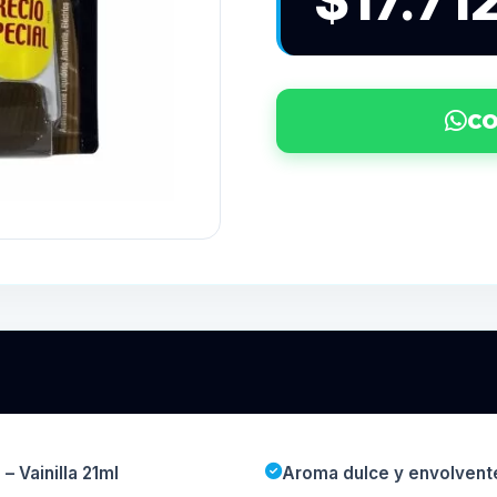
$17.71
CO
 Vainilla 21ml
Aroma dulce y envolvent