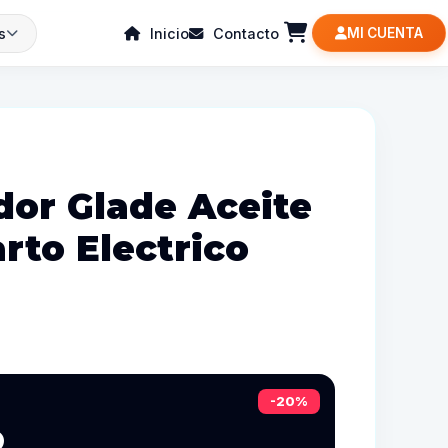
s
Inicio
Contacto
MI CUENTA
or Glade Aceite
rto Electrico
-20%