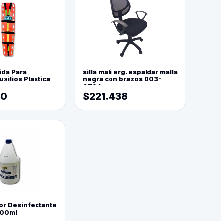
ida Para
silla mali erg. espaldar malla
xilios Plastica
negra con brazos 003-
0794
90
$221.438
or Desinfectante
800ml