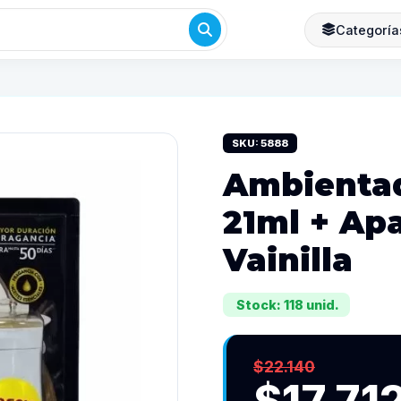
Categoría
SKU: 5888
Ambientad
21ml + Apa
Vainilla
Stock: 118 unid.
$22.140