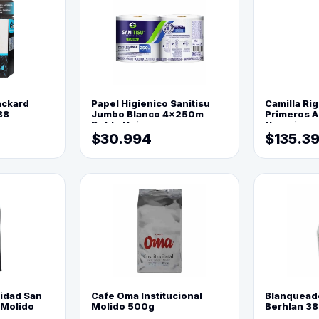
ackard
Papel Higienico Sanitisu
Camilla Rig
88
Jumbo Blanco 4x250m
Primeros Au
Doble Hoja
Naranja
$30.994
$135.3
lidad San
Cafe Oma Institucional
Blanquead
 Molido
Molido 500g
Berhlan 3