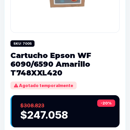
SKU: 7005
Cartucho Epson WF
6090/6590 Amarillo
T748XXL420
Agotado temporalmente
-20%
$308.823
$247.058