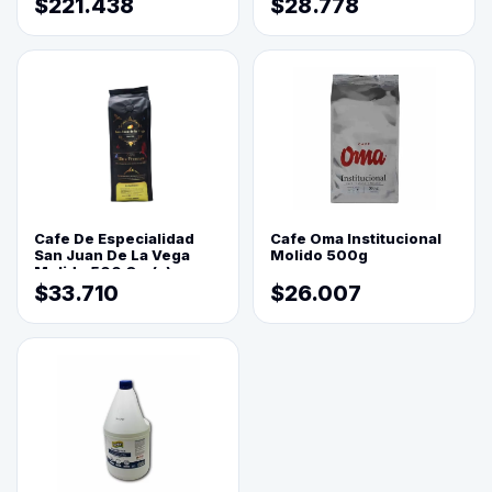
$221.438
$28.778
Cafe De Especialidad
Cafe Oma Institucional
San Juan De La Vega
Molido 500g
Molido 500 Grs(=)
$33.710
$26.007