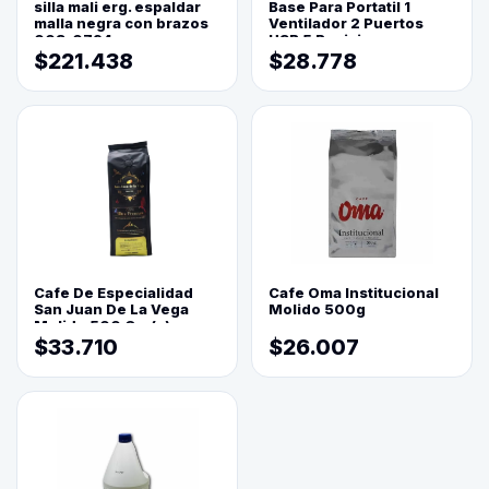
silla mali erg. espaldar
Base Para Portatil 1
malla negra con brazos
Ventilador 2 Puertos
003-0794
USB 5 Posiciones
$221.438
$28.778
Cafe De Especialidad
Cafe Oma Institucional
San Juan De La Vega
Molido 500g
Molido 500 Grs(=)
$33.710
$26.007