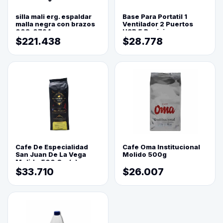
silla mali erg. espaldar
Base Para Portatil 1
malla negra con brazos
Ventilador 2 Puertos
003-0794
USB 5 Posiciones
$221.438
$28.778
Cafe De Especialidad
Cafe Oma Institucional
San Juan De La Vega
Molido 500g
Molido 500 Grs(=)
$33.710
$26.007