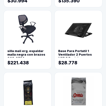
$30.994
$135.390
silla mali erg. espaldar
Base Para Portatil 1
malla negra con brazos
Ventilador 2 Puertos
003-0794
USB 5 Posiciones
$221.438
$28.778