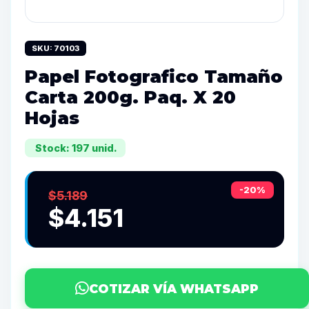
SKU: 70103
Papel Fotografico Tamaño
Carta 200g. Paq. X 20
Hojas
Stock: 197 unid.
-20%
$5.189
$4.151
COTIZAR VÍA WHATSAPP