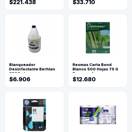
$221.438
$33.710
Blanqueador
Resmas Carta Bond
Desinfectante Berhlan
Blanco 500 Hojas 75 G
3800ml
Reprograf.
$6.906
$12.680