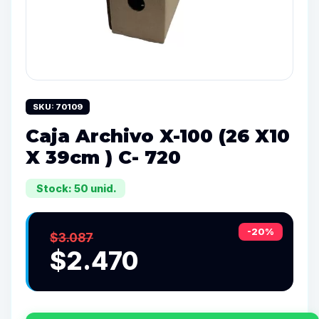
SKU: 70109
Caja Archivo X-100 (26 X10
X 39cm ) C- 720
Stock: 50 unid.
-20%
$3.087
$2.470