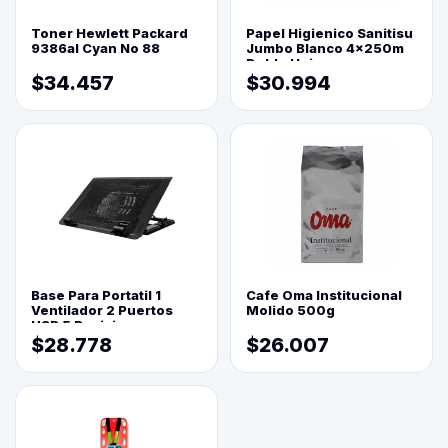
Toner Hewlett Packard
Papel Higienico Sanitisu
9386al Cyan No 88
Jumbo Blanco 4x250m
Doble Hoja
$34.457
$30.994
Base Para Portatil 1
Cafe Oma Institucional
Ventilador 2 Puertos
Molido 500g
USB 5 Posiciones
$28.778
$26.007