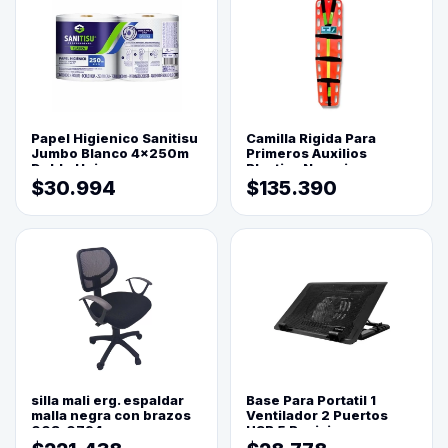
Papel Higienico Sanitisu
Camilla Rigida Para
Jumbo Blanco 4x250m
Primeros Auxilios
Doble Hoja
Plastica Naranja
$30.994
$135.390
silla mali erg. espaldar
Base Para Portatil 1
malla negra con brazos
Ventilador 2 Puertos
003-0794
USB 5 Posiciones