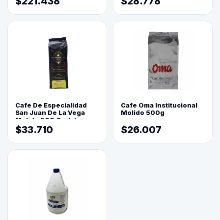
$221.438
$28.778
Cafe De Especialidad
Cafe Oma Institucional
San Juan De La Vega
Molido 500g
Molido 500 Grs(=)
$33.710
$26.007