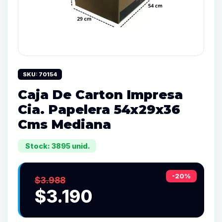
SKU: 70154
Caja De Carton Impresa
Cia. Papelera 54x29x36
Cms Mediana
Stock: 3895 unid.
-20%
$3.988
$3.190