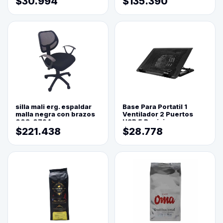
$30.994
$135.390
silla mali erg. espaldar
Base Para Portatil 1
malla negra con brazos
Ventilador 2 Puertos
003-0794
USB 5 Posiciones
$221.438
$28.778